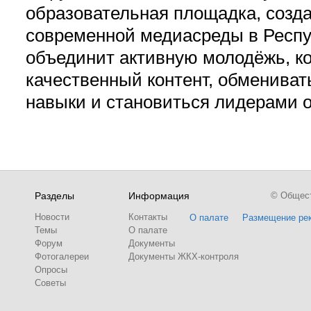
образовательная площадка, созд
современной медиасреды в Респу
объединит активную молодёжь, ко
качественный контент, обмениват
навыки и становиться лидерами 
Разделы
Информация
© Обществ
Новости
Контакты
О палате
Размещение ре
Темы
О палате
Форум
Документы
Фотогалереи
Документы ЖКХ-контроля
Опросы
Советы