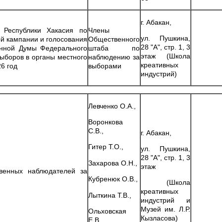
г. Абакан,
 Республики Хакасия по
Члены
ул. Пушкина,
й кампании и голосования
Общественного
28 "А", стр. 1, 3
енной Думы Федерального
штаба по
этаж (Школа
ыборов в органы местного
наблюдению за
креативных
6 год
выборами
индустрий)
Левченко О.А.,
Воронкова
С.В.,
г. Абакан,
Гитер Т.О.,
ул. Пушкина,
28 "А", стр. 1, 3
Захарова О.Н.,
этаж
венных наблюдателей за
Кубренюк О.В.,
(Школа
креативных
Лыткина Т.В.,
индустрий и
Музей им. Л.Р.
Ольховская
Кызласова)
Е.В.,