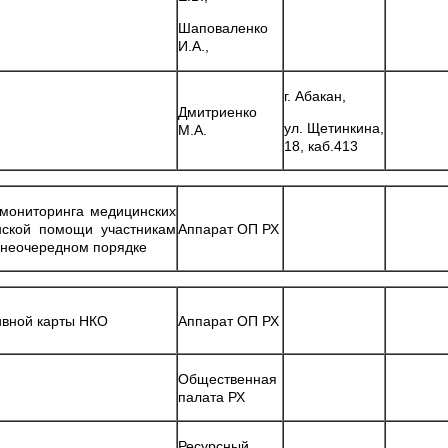
Шаповаленко
И.А.,
г. Абакан,
Дмитриенко
ул. Щетинкина,
М.А.
18, каб.413
 мониторинга медицинских
нской помощи участникам
Аппарат ОП РХ
внеочередном порядке
ивной карты НКО
Аппарат ОП РХ
Общественная
палата РХ
Ресурсный