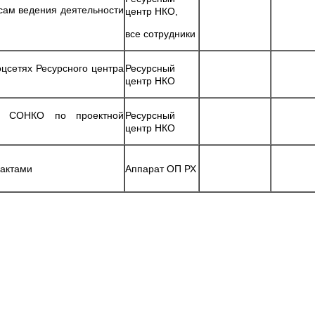
сам ведения деятельности
центр НКО,
все сотрудники
цсетях Ресурсного центра
Ресурсный
центр НКО
лей СОНКО по проектной
Ресурсный
центр НКО
 актами
Аппарат ОП РХ