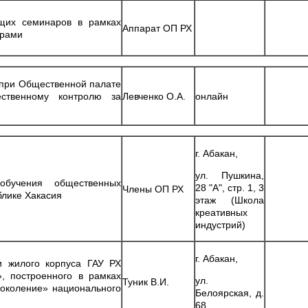
щих семинаров в рамках
Аппарат ОП РХ
орами
 при Общественной палате
ственному контролю за
Левченко О.А.
онлайн
г. Абакан,
ул. Пушкина,
обучения общественных
28 "А", стр. 1, 3
Члены ОП РХ
блике Хакасия
этаж (Школа
креативных
индустрий)
г. Абакан,
и жилого корпуса ГАУ РХ
», построенного в рамках
ул.
Туник В.И.
околение» национального
Белоярская, д.
68