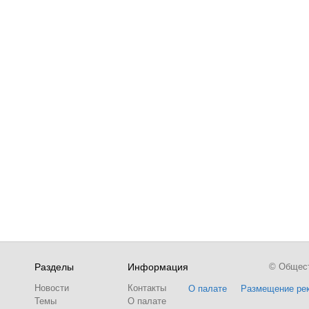
Разделы
Информация
© Обществ
Новости
Контакты
О палате
Размещение ре
Темы
О палате