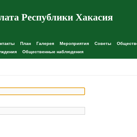
лата Республики Хакасия
нтакты
План
Галерея
Мероприятия
Советы
Обществе
уждения
Общественные наблюдения