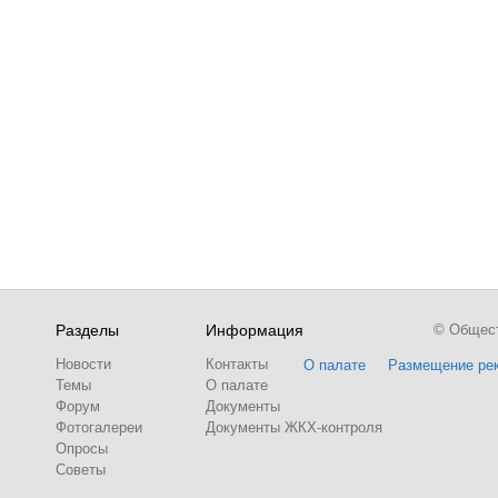
Разделы
Информация
© Обществ
Новости
Контакты
О палате
Размещение ре
Темы
О палате
Форум
Документы
Фотогалереи
Документы ЖКХ-контроля
Опросы
Советы