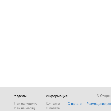
Разделы
Информация
© Обществ
План на неделю
Контакты
О палате
Размещение ре
План на месяц
О палате