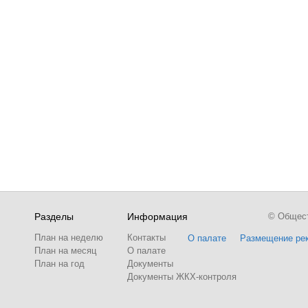
Разделы
Информация
© Обществ
План на неделю
Контакты
О палате
Размещение ре
План на месяц
О палате
План на год
Документы
Документы ЖКХ-контроля