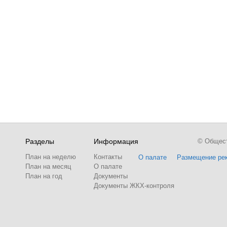
Разделы
Информация
© Обществ
План на неделю
Контакты
О палате
Размещение ре
План на месяц
О палате
План на год
Документы
Документы ЖКХ-контроля