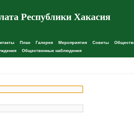
лата Республики Хакасия
нтакты
План
Галерея
Мероприятия
Советы
Обществе
уждения
Общественные наблюдения