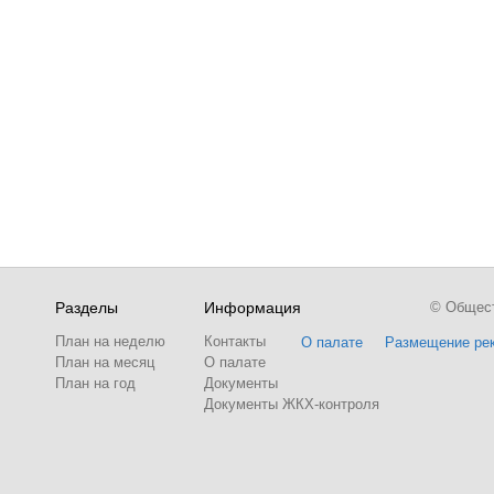
Разделы
Информация
© Обществ
План на неделю
Контакты
О палате
Размещение ре
План на месяц
О палате
План на год
Документы
Документы ЖКХ-контроля