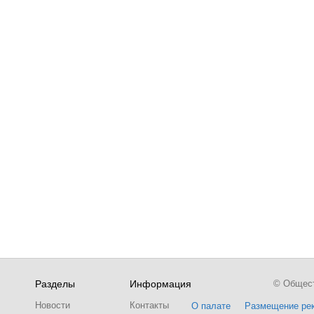
Разделы
Информация
© Обществ
Новости
Контакты
О палате
Размещение ре