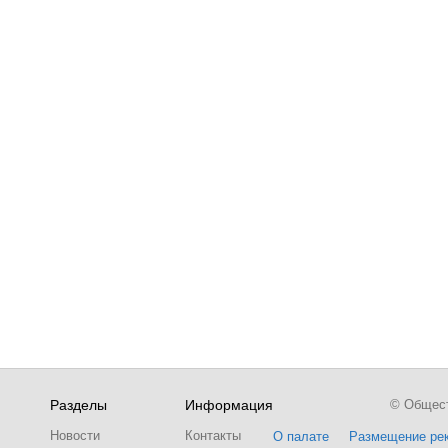
Разделы
Информация
© Обществ
Новости
Контакты
О палате
Размещение ре