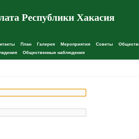
лата Республики Хакасия
нтакты
План
Галерея
Мероприятия
Советы
Обществе
уждения
Общественные наблюдения