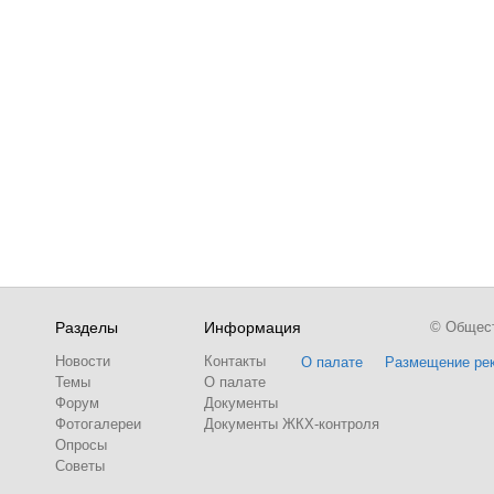
Разделы
Информация
© Обществ
Новости
Контакты
О палате
Размещение ре
Темы
О палате
Форум
Документы
Фотогалереи
Документы ЖКХ-контроля
Опросы
Советы