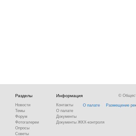
Разделы
Информация
© Обществ
Новости
Контакты
О палате
Размещение ре
Темы
О палате
Форум
Документы
Фотогалереи
Документы ЖКХ-контроля
Опросы
Советы