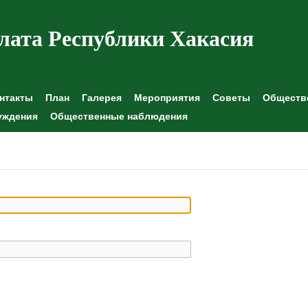
лата Республики Хакасия
нтакты
План
Галерея
Мероприятия
Советы
Обществе
уждения
Общественные наблюдения