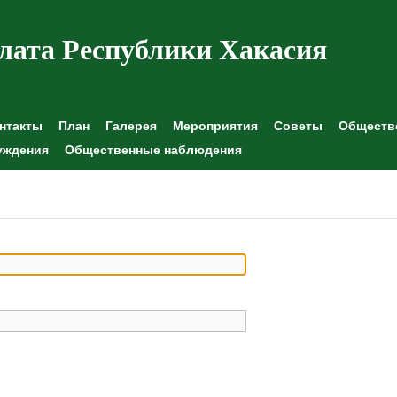
лата Республики Хакасия
нтакты
План
Галерея
Мероприятия
Советы
Обществе
уждения
Общественные наблюдения