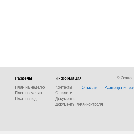
Разделы
Информация
© Обществ
План на неделю
Контакты
О палате
Размещение ре
План на месяц
О палате
План на год
Документы
Документы ЖКХ-контроля