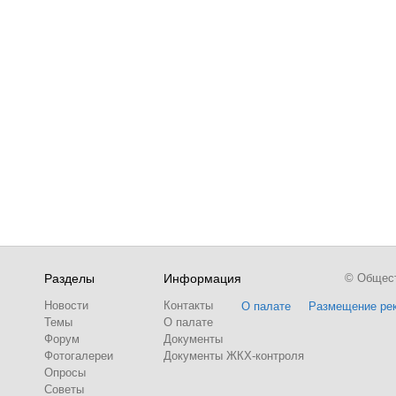
Разделы
Информация
© Обществ
Новости
Контакты
О палате
Размещение ре
Темы
О палате
Форум
Документы
Фотогалереи
Документы ЖКХ-контроля
Опросы
Советы