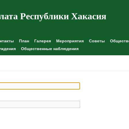
лата Республики Хакасия
нтакты
План
Галерея
Мероприятия
Советы
Обществе
уждения
Общественные наблюдения