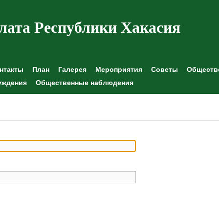
лата Республики Хакасия
нтакты
План
Галерея
Мероприятия
Советы
Обществе
уждения
Общественные наблюдения