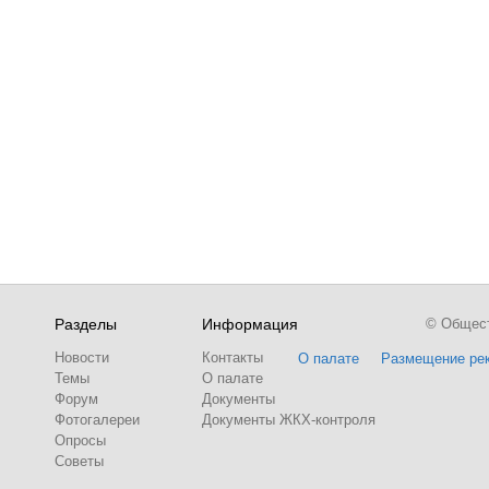
Разделы
Информация
© Обществ
Новости
Контакты
О палате
Размещение ре
Темы
О палате
Форум
Документы
Фотогалереи
Документы ЖКХ-контроля
Опросы
Советы