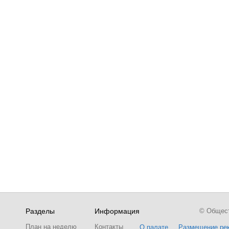
Разделы
Информация
© Обществ
План на неделю
Контакты
О палате
Размещение ре