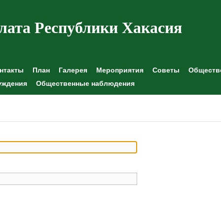
лата Республики Хакасия
нтакты
План
Галерея
Мероприятия
Советы
Обществе
уждения
Общественные наблюдения