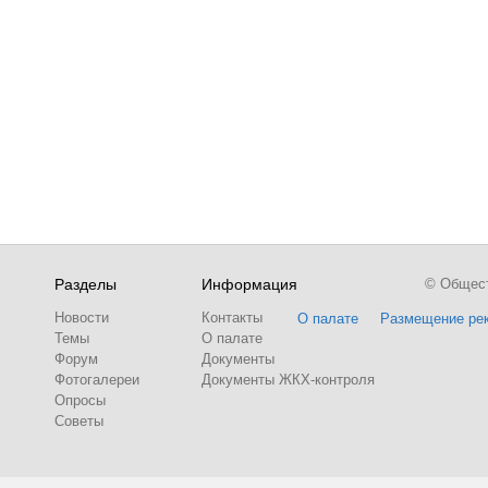
Разделы
Информация
© Обществ
Новости
Контакты
О палате
Размещение ре
Темы
О палате
Форум
Документы
Фотогалереи
Документы ЖКХ-контроля
Опросы
Советы