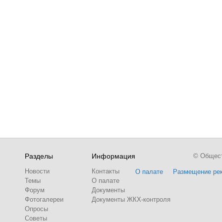
Разделы
Информация
© Обществ
Новости
Контакты
О палате
Размещение ре
Темы
О палате
Форум
Документы
Фотогалереи
Документы ЖКХ-контроля
Опросы
Советы