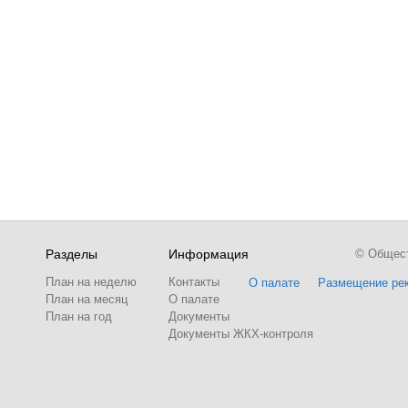
Разделы
Информация
© Обществ
План на неделю
Контакты
О палате
Размещение ре
План на месяц
О палате
План на год
Документы
Документы ЖКХ-контроля