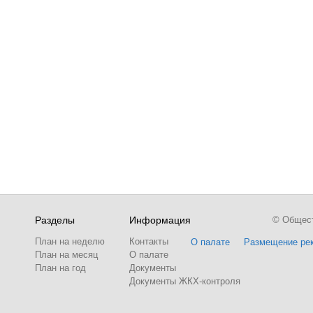
Разделы
Информация
© Обществ
План на неделю
Контакты
О палате
Размещение ре
План на месяц
О палате
План на год
Документы
Документы ЖКХ-контроля