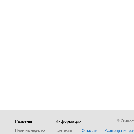
Разделы
Информация
© Обществ
План на неделю
Контакты
О палате
Размещение ре