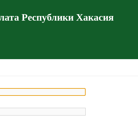
лата Республики Хакасия