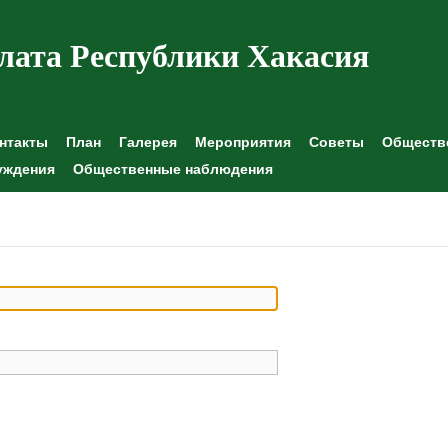
лата Республики Хакасия
нтакты
План
Галерея
Мероприятия
Советы
Обществе
уждения
Общественные наблюдения