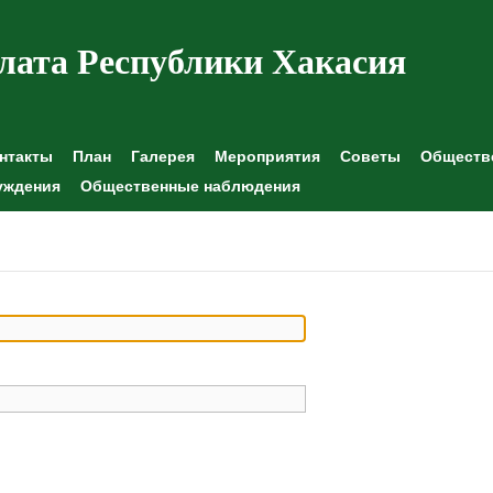
лата Республики Хакасия
нтакты
План
Галерея
Мероприятия
Советы
Обществе
уждения
Общественные наблюдения