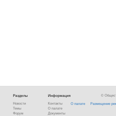
Разделы
Информация
© Обществ
Новости
Контакты
О палате
Размещение ре
Темы
О палате
Форум
Документы