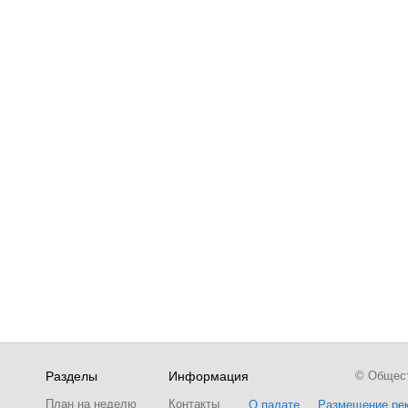
Разделы
Информация
© Обществ
План на неделю
Контакты
О палате
Размещение ре