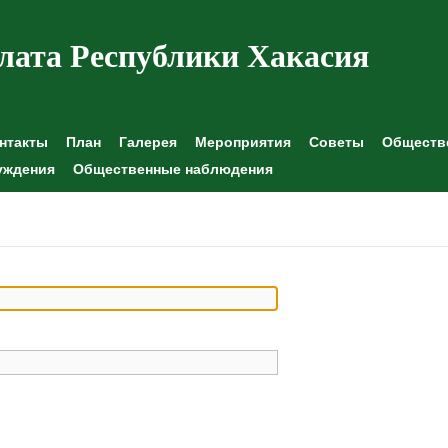
лата Республики Хакасия
нтакты
План
Галерея
Мероприятия
Советы
Обществе
уждения
Общественные наблюдения