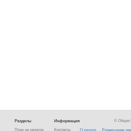
Разделы
Информация
© Обществ
План на неделю
Контакты
О палате
Размещение ре