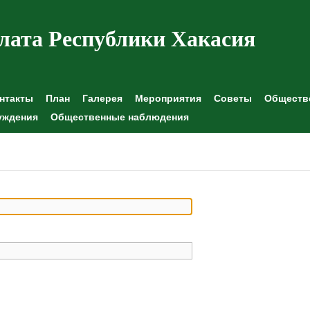
лата Республики Хакасия
нтакты
План
Галерея
Мероприятия
Советы
Обществе
уждения
Общественные наблюдения