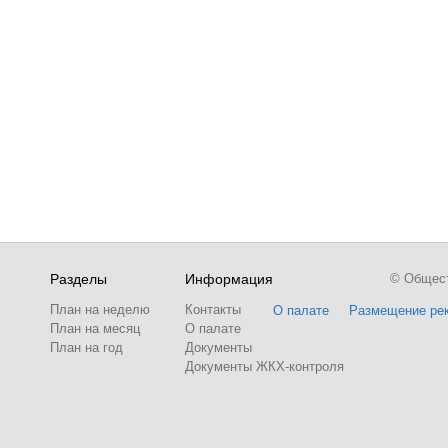
Разделы
Информация
© Обществ
План на неделю
Контакты
О палате
Размещение ре
План на месяц
О палате
План на год
Документы
Документы ЖКХ-контроля