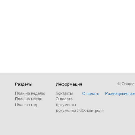
Разделы
Информация
© Обществ
План на неделю
Контакты
О палате
Размещение ре
План на месяц
О палате
План на год
Документы
Документы ЖКХ-контроля