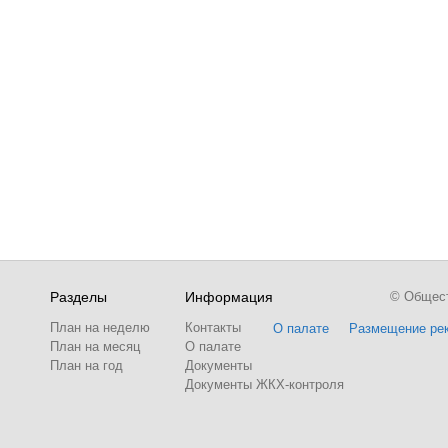
Разделы
Информация
© Обществ
План на неделю
Контакты
О палате
Размещение ре
План на месяц
О палате
План на год
Документы
Документы ЖКХ-контроля