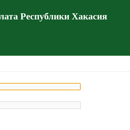
лата Республики Хакасия