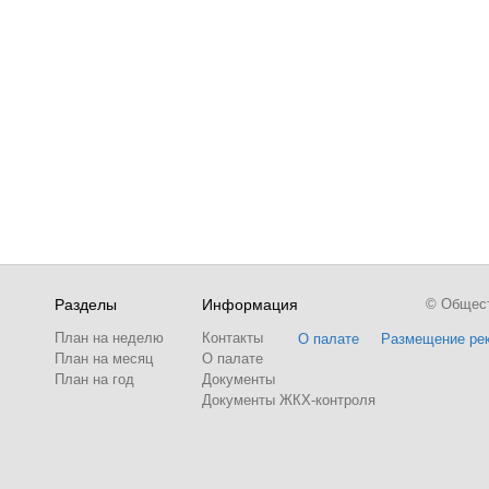
Разделы
Информация
© Обществ
План на неделю
Контакты
О палате
Размещение ре
План на месяц
О палате
План на год
Документы
Документы ЖКХ-контроля