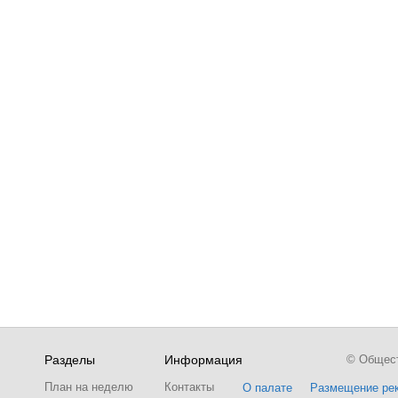
Разделы
Информация
© Обществ
План на неделю
Контакты
О палате
Размещение ре