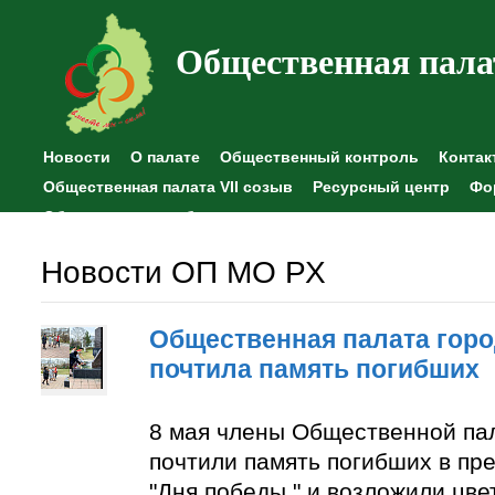
Общественная пала
Новости
О палате
Общественный контроль
Контак
Общественная палата VII созыв
Ресурсный центр
Фо
Общественные наблюдения
Новости ОП МО РХ
Общественная палата горо
почтила память погибших
8 мая члены Общественной па
почтили память погибших в пр
"Дня победы " и возложили цве