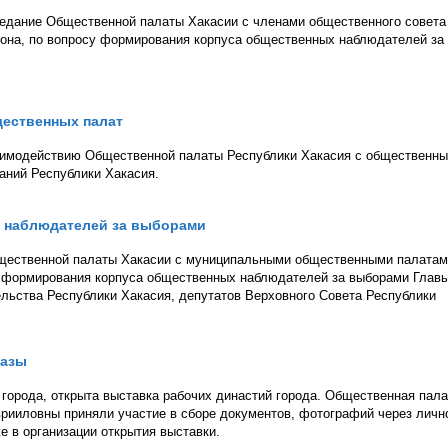
аседание Общественной палаты Хакасии с членами общественного совета
йона, по вопросу формирования корпуса общественных наблюдателей за
ественных палат
заимодействию Общественной палаты Республики Хакасия с общественн
аний Республики Хакасия.
 наблюдателей за выборами
щественной палаты Хакасии с муниципальными общественными палатам
у формирования корпуса общественных наблюдателей за выборами Глав
льства Республики Хакасия, депутатов Верховного Совета Республики
базы
города, открыта выставка рабочих династий города. Общественная пала
врииловны приняли участие в сборе документов, фотографий через личн
е в организации открытия выставки.