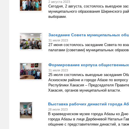
2 августа 2023
Сегодня, 2 августа, состоялось выездное з
муниципального образования Ширинского ра
выборами.
Заседание Совета муниципальных общ
31 июля 2023
27 июня состоялось заседание Совета по в
палатами (советами) муниципальных образов
Формирование корпуса общественных
31 июля 2023
25 июля состоялись выездные заседания Об
Аскизском районе и городе Абазе по вопрос
Республики Хакасия – Председателя Правите
Хакасия, органов муниципальной власти.
Выставка рабочих династий города А
28 июля 2023
В краеведческом музее города Абазы ко Дню 
города Абазы в лице Дербеневой Натальи Га
общение с представителями династий, а такж