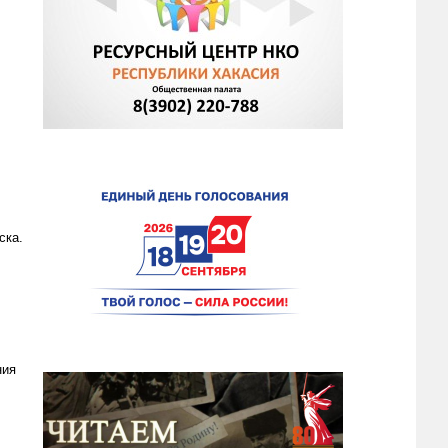
ска.
ния