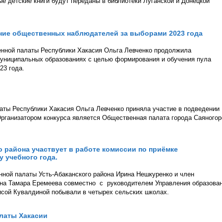
ые детские книги будут переданы в библиотеки Луганской и Донецкой
ие общественных наблюдателей за выборами 2023 года
енной палаты Республики Хакасия Ольга Левченко продолжила
муниципальных образованиях с целью формирования и обучения пула
23 года.
аты Республики Хакасия Ольга Левченко приняла участие в подведении
Организатором конкурса является Общественная палата города Саяногор
 района участвует в работе комиссии по приёмке
 учебного года.
нной палаты Усть-Абаканского района Ирина Нешкуренко и член
она Тамара Еремеева совместно с руководителем Управления образова
исой Кувалдиной побывали в четырех сельских школах.
латы Хакасии