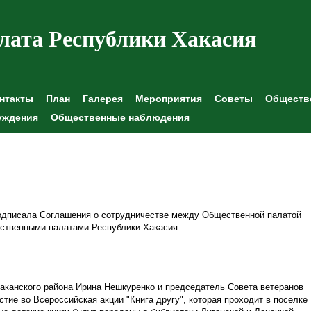
лата Республики Хакасия
нтакты
План
Галерея
Мероприятия
Советы
Обществе
уждения
Общественные наблюдения
одписала Соглашения о сотрудничестве между Общественной палатой
ственными палатами Республики Хакасия.
канского района Ирина Нешкуренко и председатель Совета ветеранов
тие во Всероссийская акции "Книга другу", которая проходит в поселке