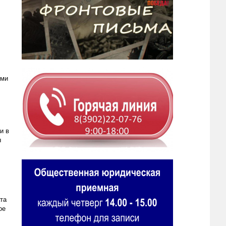
ыми
и в
ы
та
ое