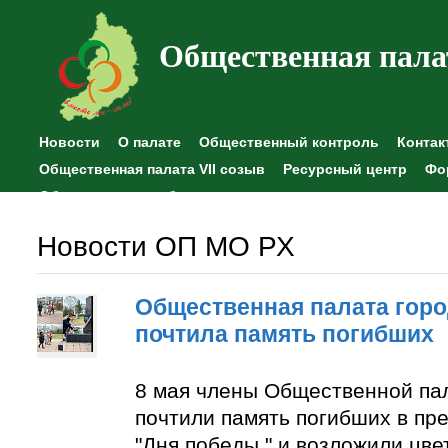
Общественная пала
Новости
О палате
Общественный контроль
Контак
Общественная палата VII созыв
Ресурсный центр
Фо
Общественные наблюдения
Новости ОП МО РХ
Общественная палата горо
почтила память погибших
8 мая члены Общественной па
почтили память погибших в пр
"Дня победы " и возложили цве