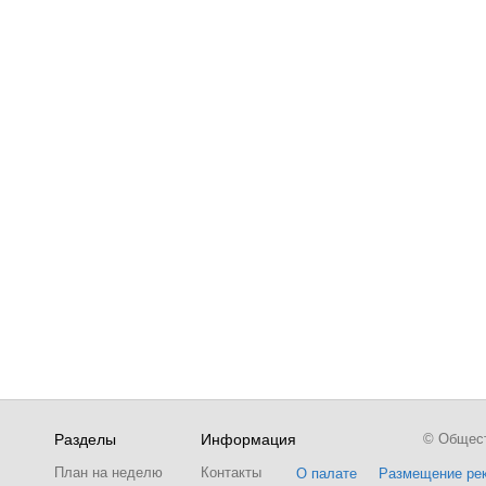
Разделы
Информация
© Обществ
План на неделю
Контакты
О палате
Размещение ре