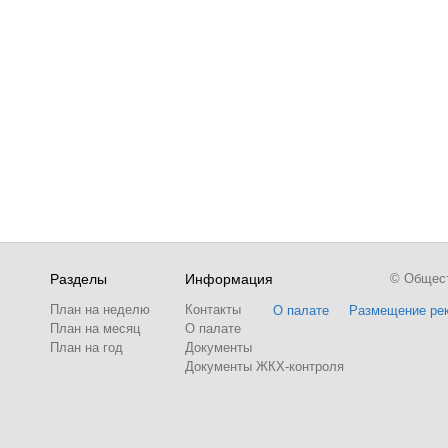
Разделы
Информация
© Обществ
План на неделю
Контакты
О палате
Размещение ре
План на месяц
О палате
План на год
Документы
Документы ЖКХ-контроля