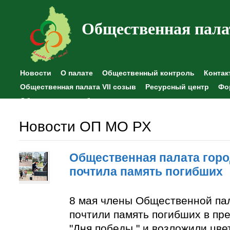
Общественная пала
Новости
О палате
Общественный контроль
Контак
Общественная палата VII созыв
Ресурсный центр
Фо
Общественные наблюдения
Новости ОП МО РХ
Общественная палата горо
почтила память погибших
8 мая члены Общественной па
почтили память погибших в пр
"Дня победы " и возложили цве