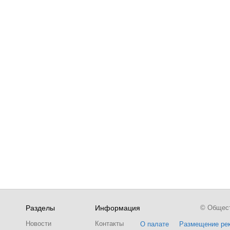
Разделы
Информация
© Обществ
Новости
Контакты
О палате
Размещение ре