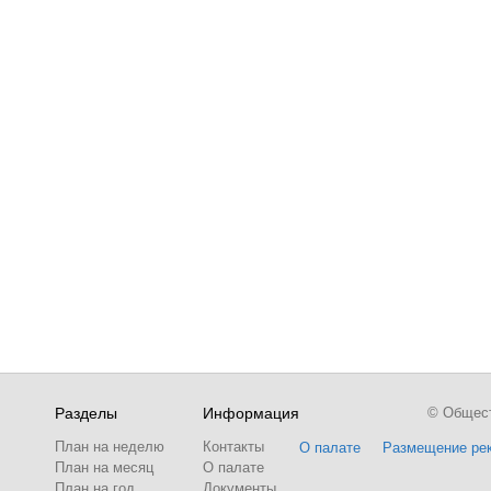
Разделы
Информация
© Обществ
План на неделю
Контакты
О палате
Размещение ре
План на месяц
О палате
План на год
Документы