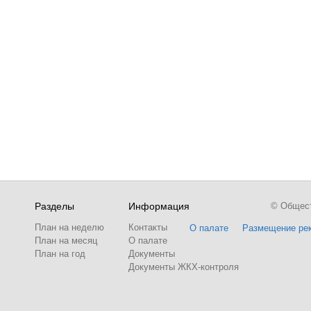
Разделы
Информация
© Обществ
План на неделю
Контакты
О палате
Размещение ре
План на месяц
О палате
План на год
Документы
Документы ЖКХ-контроля