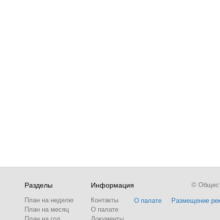
Разделы
Информация
© Обществ
План на неделю
Контакты
О палате
Размещение ре
План на месяц
О палате
План на год
Документы